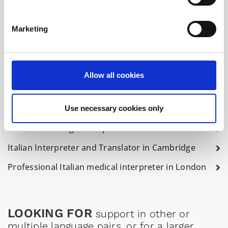
WORK WITH ME
Marketing
Professional Italian Business Interpreter
Professional Italian Conference Interpreter
Allow all cookies
Certified Italian Translation Services
Professional Italian Translator In London
Use necessary cookies only
Professional Legal Interpreter in London
Italian Interpreter and Translator in Cambridge
Professional Italian medical interpreter in London
LOOKING FOR
support in other or
multiple language pairs, or for a larger