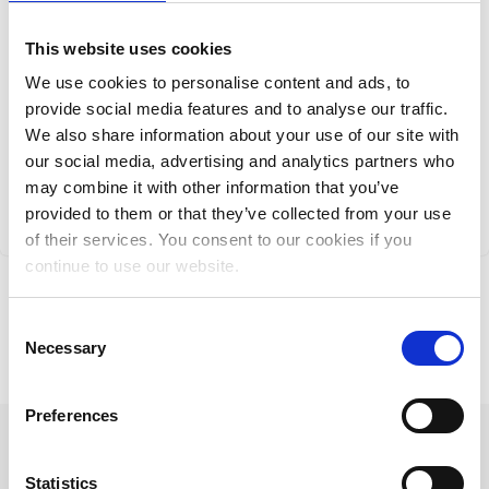
This website uses cookies
We use cookies to personalise content and ads, to
provide social media features and to analyse our traffic.
We also share information about your use of our site with
Iscriviti
our social media, advertising and analytics partners who
may combine it with other information that you’ve
Potrai cancellare l'iscrizione in qualsiasi momento. Rispetto la tua privacy.
Iscrivendoti, accetti la mia
Informativa sulla privacy
.
provided to them or that they’ve collected from your use
of their services. You consent to our cookies if you
continue to use our website.
Consent
Necessary
Selection
Preferences
Statistics