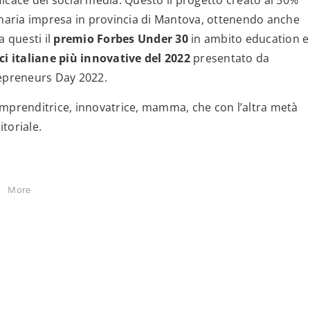
icace dei social media. Questo il progetto creato al 50%
dinaria impresa in provincia di Mantova, ottenendo anche
 questi il
premio Forbes Under 30
in ambito education e
ci italiane più innovative del 2022
presentato da
epreneurs Day 2022.
imprenditrice, innovatrice, mamma, che con l’altra metà
toriale.
More