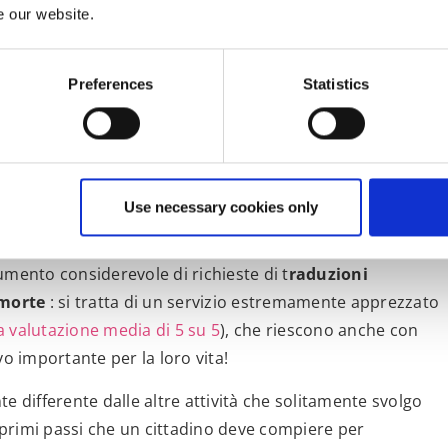
e our website.
 numero di domande di cittadinanza britannica da parte di
atistiche pubblicate dall’Home Office, la crescita è stata
Preferences
Statistics
la libera circolazione nell’UE e per tale ragione, migliaia di
e per acquisire la cittadinanza nel Paese in cui vivevano
unità fornita dalle origini italiane. La doppia cittadinanza
n due Stati, doppio passaporto, più libertà di viaggiare,
Use necessary cookies only
mmerciali
e, appunto,
libertà di circolare in Europa.
umento considerevole di richieste di t
raduzioni
, morte
: si tratta di un servizio estremamente apprezzato
a valutazione media di 5 su 5
), che riescono anche con
 importante per la loro vita!
e differente dalle altre attività che solitamente svolgo
primi passi che un cittadino deve compiere per