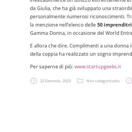
inevitabilmente un utilizzo estremamente eff
da Giulia, che ha già sviluppato una straor
personalmente numerosi riconoscimenti. Tra
la menzione nell’elenco delle
50 imprenditri
Gamma Donna, in occasione del World Entr
E allora che dire. Complimenti a una donna 
della coppia ha realizzato un sogno imprendi
Per saperne di più:
www.startupgeeks.it
22 Gennaio, 2023
Non categorizzato