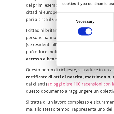
cookies if you continue to us
dei primi esempi è riconducibile all’elevato
cittadini europei: solo nel 2021 secondo le st
Consent
pari a circa il 65%.
Necessary
Selection
I cittadini britannici hanno perso il diritto al
persone hanno avviato le procedure necessari
(se residenti all’estero) o sfruttando l’opport
può offrire molti vantaggi:
diritto di voto i
accesso a benefici fiscali, opportunità co
Questo boom di richieste, si traduce in un a
certificate di atti di nascita, matrimonio
dai clienti (
ad oggi oltre 100 recensioni con l
questo documento a raggiungere un obiettivo
Si tratta di un lavoro complesso e sicurament
ma, allo stesso tempo, rappresenta uno dei 