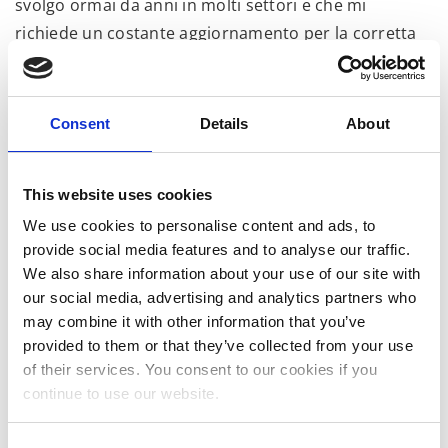
svolgo ormai da anni in molti settori e che mi
richiede un costante aggiornamento per la corretta
traduzione dei termini tecnici o delle normative
europee, oltre a una forte capacità di multitasking
per garantire durante ciascuno di questi incontri che
Consent
Details
About
nessuna informazione venga persa o fraintesa
durante le discussioni dei CAE.
This website uses cookies
Anche a ottobre proverò a imprimere con la mia voce
We use cookies to personalise content and ads, to
il “marchio” della trasparenza!
provide social media features and to analyse our traffic.
We also share information about your use of our site with
2 Ottobre, 2023
Non categorizzato
More
our social media, advertising and analytics partners who
may combine it with other information that you’ve
provided to them or that they’ve collected from your use
of their services. You consent to our cookies if you
continue to use our website.