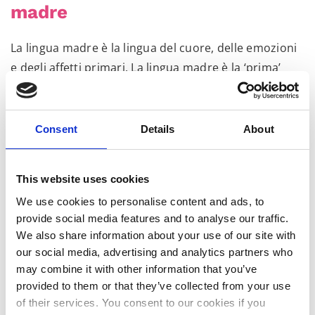
madre
La lingua madre è la lingua del cuore, delle emozioni
e degli affetti primari. La lingua madre è la ‘prima’
lingua che non ostacola i successivi apprendimenti
ma, al contrario, apre a nuovi linguaggi.
Consent
Details
About
Ma perché dal 1999 ogni 21 febbraio si celebra nel
mondo il valore della lingua madre e la ricchezza del
multilinguismo?
This website uses cookies
We use cookies to personalise content and ads, to
La data è collegata a
un evento avvenuto nel 1952
:
provide social media features and to analyse our traffic.
l’uccisione da parte delle forze di polizia pakistane di
We also share information about your use of our site with
alcuni studenti dell’Università di Dacca che
our social media, advertising and analytics partners who
rivendicavano il bengalese quale lingua ufficiale.
may combine it with other information that you’ve
provided to them or that they’ve collected from your use
Il 16 maggio 2007 l’Assemblea Generale delle Nazioni
of their services. You consent to our cookies if you