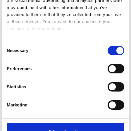
our social media, advertising and analytics partners who
may combine it with other information that you’ve
Aprile 2024
provided to them or that they’ve collected from your use
Marzo 2024
of their services. You consent to our cookies if you
continue to use our website.
Febbraio 2024
Gennaio 2024
Consent
Necessary
Selection
Dicembre 2023
Novembre 2023
Preferences
Ottobre 2023
Statistics
Settembre 2023
Maggio 2023
Marketing
Aprile 2023
Marzo 2023