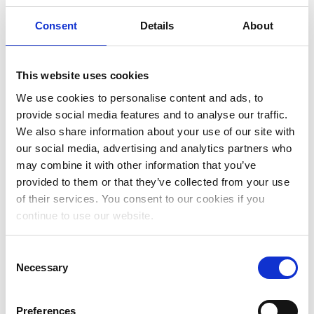
Gennaio 2024
Dicembre 2023
Consent
Details
About
Novembre 2023
This website uses cookies
Ottobre 2023
We use cookies to personalise content and ads, to
Settembre 2023
provide social media features and to analyse our traffic.
We also share information about your use of our site with
Maggio 2023
our social media, advertising and analytics partners who
Aprile 2023
may combine it with other information that you’ve
provided to them or that they’ve collected from your use
Marzo 2023
of their services. You consent to our cookies if you
Febbraio 2023
continue to use our website.
Gennaio 2023
Consent
Dicembre 2022
Necessary
Selection
Novembre 2022
Preferences