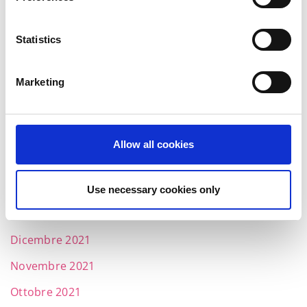
Ottobre 2022
Settembre 2022
Statistics
Luglio 2022
Giugno 2022
Marketing
Maggio 2022
Aprile 2022
Allow all cookies
Marzo 2022
Febbraio 2022
Use necessary cookies only
Gennaio 2022
Dicembre 2021
Novembre 2021
Ottobre 2021