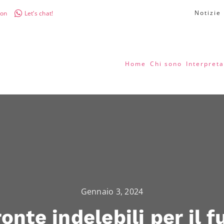
Notizie
don
Let’s chat!
Home
Chi sono
Interpreta
Gennaio 3, 2024
onte indelebili per il f