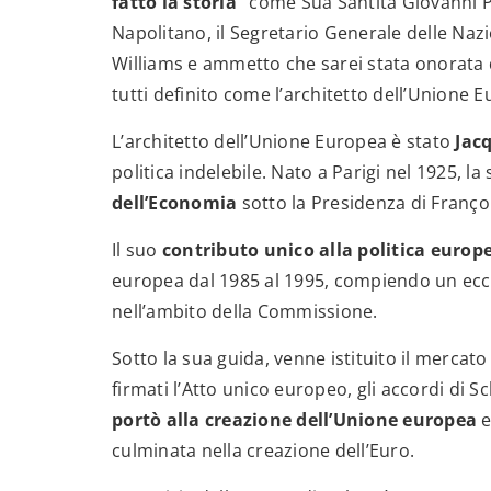
fatto la storia”
come Sua Santità Giovanni Pao
Napolitano, il Segretario Generale delle Naz
Williams e ammetto che sarei stata onorata
tutti definito come l’architetto dell’Unione 
L’architetto dell’Unione Europea è stato
Jac
politica indelebile. Nato a Parigi nel 1925, l
dell’Economia
sotto la Presidenza di Franço
Il suo
contributo unico alla politica europ
europea dal 1985 al 1995, compiendo un ecce
nell’ambito della Commissione.
Sotto la sua guida, venne istituito il mercato
firmati l’Atto unico europeo, gli accordi di S
portò alla creazione dell’Unione europea
e
culminata nella creazione dell’Euro.