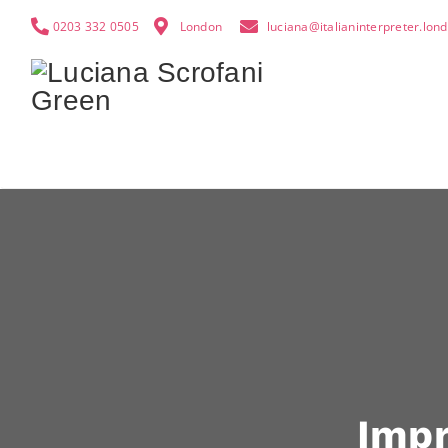
0203 332 0505
London
luciana@italianinterpreter.lon
Impr