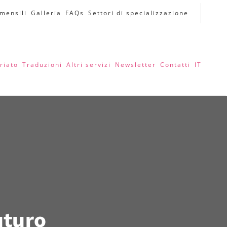
 mensili
Galleria
FAQs
Settori di specializzazione
riato
Traduzioni
Altri servizi
Newsletter
Contatti
IT
uturo