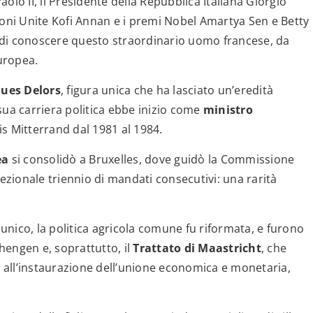
lo II, il Presidente della Repubblica Italiana Giorgio
ioni Unite Kofi Annan e i premi Nobel Amartya Sen e Betty
 di conoscere questo straordinario uomo francese, da
Europea.
ques Delors
, figura unica che ha lasciato un’eredità
a sua carriera politica ebbe inizio come
ministro
is Mitterrand dal 1981 al 1984.
ea
si consolidò a Bruxelles, dove guidò la Commissione
zionale triennio di mandati consecutivi: una rarità
 unico, la politica agricola comune fu riformata, e furono
chengen e, soprattutto, il
Trattato di Maastricht
, che
 all’instaurazione dell’unione economica e monetaria,