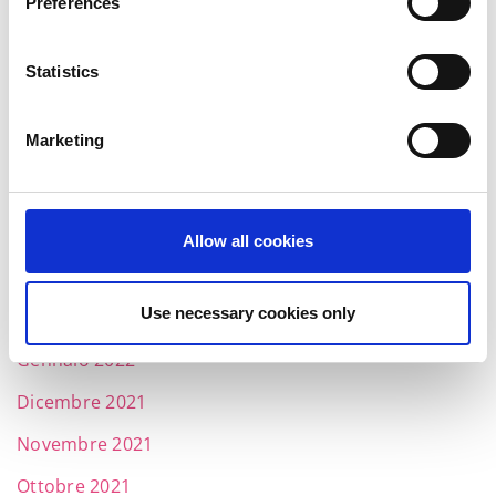
Preferences
Ottobre 2022
Settembre 2022
Statistics
Luglio 2022
Marketing
Giugno 2022
Maggio 2022
Aprile 2022
Allow all cookies
Marzo 2022
Use necessary cookies only
Febbraio 2022
Gennaio 2022
Dicembre 2021
Novembre 2021
Ottobre 2021