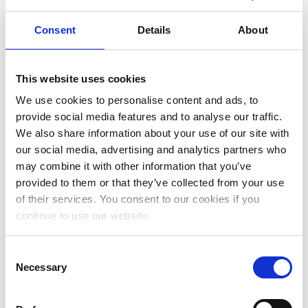
Gennaio 2024
Consent
Details
About
Dicembre 2023
Novembre 2023
This website uses cookies
Ottobre 2023
We use cookies to personalise content and ads, to
Settembre 2023
provide social media features and to analyse our traffic.
We also share information about your use of our site with
Maggio 2023
our social media, advertising and analytics partners who
Aprile 2023
may combine it with other information that you’ve
provided to them or that they’ve collected from your use
Marzo 2023
of their services. You consent to our cookies if you
continue to use our website.
Febbraio 2023
Gennaio 2023
Consent
Necessary
Dicembre 2022
Selection
Novembre 2022