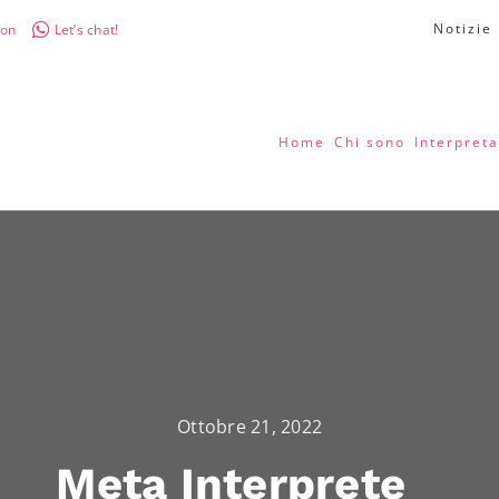
Notizie
don
Let’s chat!
Home
Chi sono
Interpreta
Ottobre 21, 2022
Meta Interprete