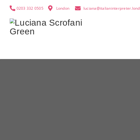
0203 332 0505
London
luciana@italianinterpreter.lon