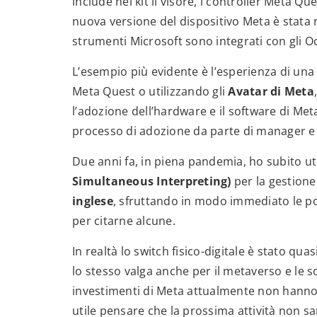
include nel kit il visore, i controller Meta Qu
nuova versione del dispositivo Meta è stata r
strumenti Microsoft sono integrati con gli O
L’esempio più evidente è l’esperienza di un
Meta Quest o utilizzando gli
Avatar di Meta
l’adozione dell’hardware e il software di Meta
processo di adozione da parte di manager e 
Due anni fa, in piena pandemia, ho subito ut
Simultaneous Interpreting)
per la gestione 
inglese
, sfruttando in modo immediato le po
per citarne alcune.
In realtà lo switch fisico-digitale è stato q
lo stesso valga anche per il metaverso e le s
investimenti di Meta attualmente non hanno
utile pensare che la prossima attività non s