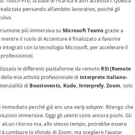
est Touch Pro, la base di ricarica e altri accessori. Questa
ealizzata pensando all’ambito lavorativo, poiché gli
culus.
a riunione più immersiva su
Microsoft Teams
grazie a
, mentre il ruolo di Accenture è finalizzato a favorire
 integrati con la tecnologia Microsoft, per accelerare il
professionisti.
ilizzato le differenti piattaforme da remoto
RSI (Remote
della mia attività professionale di
interprete italiano-
tenzialità di
Boostevents, Kudo, Interprefy
,
Zoom
, solo
uasi immediato perché già ero una
early adopter
. Ritengo che
oluzioni immersive. Oggi gli utenti sono ancora pochi. Gli
 alcun ritorno ma, allo stesso tempo, potrebbe essere
arà cambiare lo sfondo di Zoom, ma scegliere l’avatar