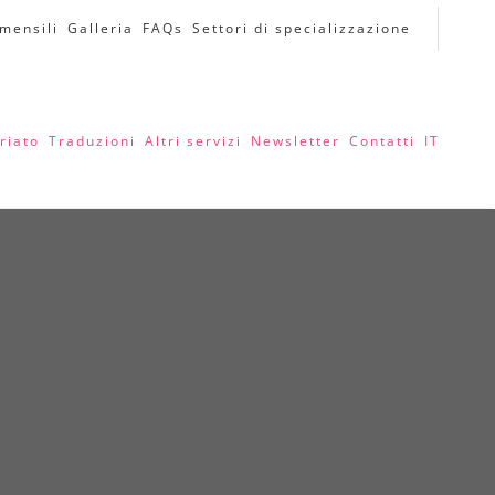
 mensili
Galleria
FAQs
Settori di specializzazione
riato
Traduzioni
Altri servizi
Newsletter
Contatti
IT