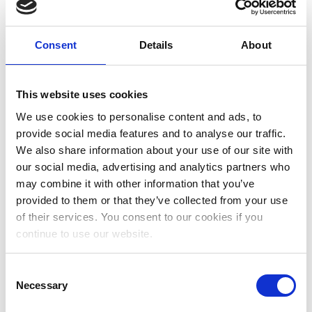
Febbraio 2024
Gennaio 2024
Consent
Details
About
Dicembre 2023
Novembre 2023
This website uses cookies
We use cookies to personalise content and ads, to
Ottobre 2023
provide social media features and to analyse our traffic.
Settembre 2023
We also share information about your use of our site with
our social media, advertising and analytics partners who
Maggio 2023
may combine it with other information that you’ve
Aprile 2023
provided to them or that they’ve collected from your use
of their services. You consent to our cookies if you
Marzo 2023
continue to use our website.
Febbraio 2023
Consent
Gennaio 2023
Necessary
Selection
Dicembre 2022