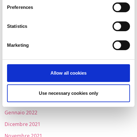
Novembre 2022
Preferences
Ottobre 2022
Statistics
Settembre 2022
Luglio 2022
Marketing
Giugno 2022
Maggio 2022
Allow all cookies
Aprile 2022
Marzo 2022
Use necessary cookies only
Febbraio 2022
Gennaio 2022
Dicembre 2021
Novembre 2021