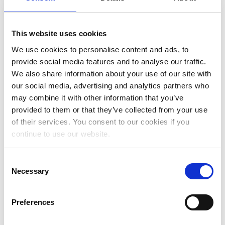
Ottobre 2023
This website uses cookies
Settembre 2023
We use cookies to personalise content and ads, to
Maggio 2023
provide social media features and to analyse our traffic.
Aprile 2023
We also share information about your use of our site with
our social media, advertising and analytics partners who
Marzo 2023
may combine it with other information that you’ve
provided to them or that they’ve collected from your use
Febbraio 2023
of their services. You consent to our cookies if you
Gennaio 2023
continue to use our website.
Dicembre 2022
Consent
Novembre 2022
Necessary
Selection
Ottobre 2022
Preferences
Settembre 2022