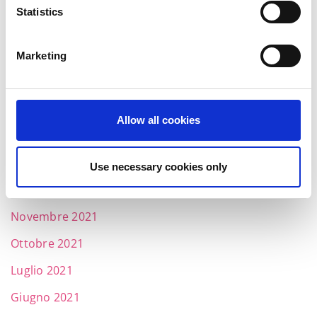
Luglio 2022
Statistics
Giugno 2022
Maggio 2022
Marketing
Aprile 2022
Marzo 2022
Allow all cookies
Febbraio 2022
Gennaio 2022
Use necessary cookies only
Dicembre 2021
Novembre 2021
Ottobre 2021
Luglio 2021
Giugno 2021