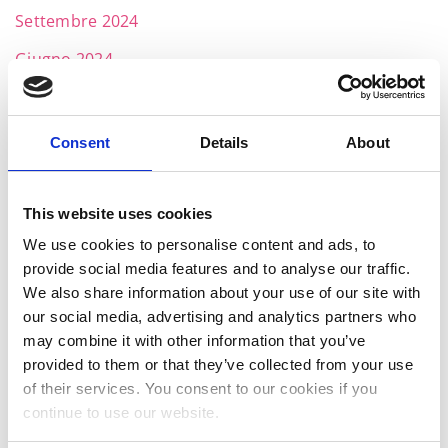
Settembre 2024
Giugno 2024
Aprile 2024
Marzo 2024
Consent
Details
About
Febbraio 2024
Gennaio 2024
This website uses cookies
We use cookies to personalise content and ads, to
Dicembre 2023
provide social media features and to analyse our traffic.
Novembre 2023
We also share information about your use of our site with
our social media, advertising and analytics partners who
Ottobre 2023
may combine it with other information that you’ve
Settembre 2023
provided to them or that they’ve collected from your use
of their services. You consent to our cookies if you
Maggio 2023
continue to use our website.
Aprile 2023