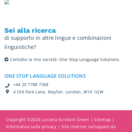
Sei alla ricerca
di supporto in altre lingue e combinazioni
linguistiche?
Contatta la mia società:
One Stop Language Solutions
.
ONE STOP LANGUAGE SOLUTIONS
+44 20 7788 7368
4 Old Park Lane, Mayfair, London, W1K 1QW
Copyright ©2024 Luciana Scrofani Green |
Sitemap
|
Informativa sulla privacy
| Sito internet sviluppato da