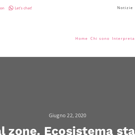
Notizie
don
Let’s chat!
Home
Chi sono
Interpreta
Giugno 22, 2020
al zone. Ecosistema sta