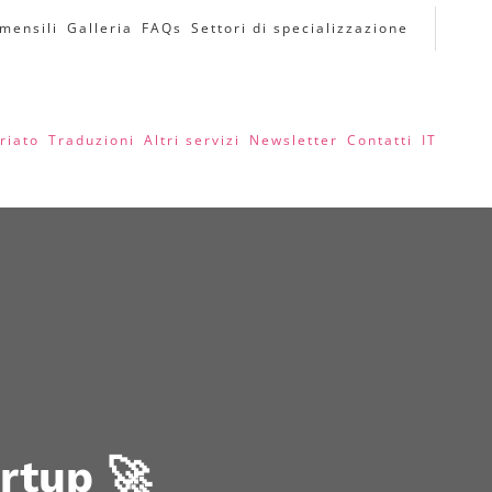
 mensili
Galleria
FAQs
Settori di specializzazione
riato
Traduzioni
Altri servizi
Newsletter
Contatti
IT
rtup 🚀