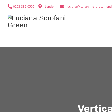
0203 332 0505
London
luciana@italianinterpreter.lon
Vertic